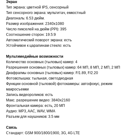
Экран
Тип экрана: цветной IPS, сенсорный
Тип сенсорного экрана: мультитач, емкостный
Диагональ: 6.53 дюйм.
Размер изображения: 2340x1080
Число пикселей на дюйм (PPI): 395
Соотношение сторон: 19.5:9
Автоматический поворот экрана: есть
Устойчивое к царапинам стекло: есть
Мультимедийные возможности
Количество основных (тыловых) камер: 4
Разрешения основных (тыловых) камер: 64 МП, 8 МП, 2 МП, 2 МП
Диафрагмы основных (тыловых) камер: F/1.89, F/2.20
Фотовспышка: тыльная, светодиодная
Функции основной (тыловой) фотокамеры: автофокус, режим
макросъемки
Запись видеороликов: есть
Макс. разрешение видео: 3840x2160
Фронтальная камера: есть, 20 МП
Аудио: MP3, AAC, WAV, WMA
Разъем для наушников: 3.5 мм
Связь
Стандарт: GSM 900/1800/1900, 3G, 4G LTE