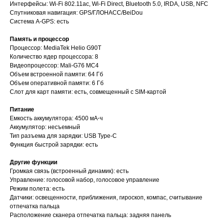
Интерфейсы: Wi-Fi 802.11ac, Wi-Fi Direct, Bluetooth 5.0, IRDA, USB, NFC
Спутниковая навигация: GPS/ГЛОНАСС/BeiDou
Cистема A-GPS: есть
Память и процессор
Процессор: MediaTek Helio G90T
Количество ядер процессора: 8
Видеопроцессор: Mali-G76 MC4
Объем встроенной памяти: 64 Гб
Объем оперативной памяти: 6 Гб
Слот для карт памяти: есть, совмещенный с SIM-картой
Питание
Емкость аккумулятора: 4500 мА⋅ч
Аккумулятор: несъемный
Тип разъема для зарядки: USB Type-C
Функция быстрой зарядки: есть
Другие функции
Громкая связь (встроенный динамик): есть
Управление: голосовой набор, голосовое управление
Режим полета: есть
Датчики: освещенности, приближения, гироскоп, компас, считывание
отпечатка пальца
Расположение сканера отпечатка пальца: задняя панель