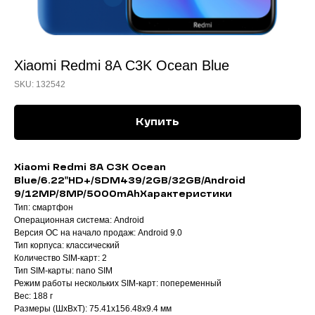
Xiaomi Redmi 8A C3K Ocean Blue
SKU:
132542
Купить
Xiaomi Redmi 8A C3K Ocean
Blue/6.22"HD+/SDM439/2GB/32GB/Android
9/12MP/8MP/5000mAh
Характеристики
Тип: смартфон
Операционная система: Android
Версия ОС на начало продаж: Android 9.0
Тип корпуса: классический
Количество SIM-карт: 2
Тип SIM-карты: nano SIM
Режим работы нескольких SIM-карт: попеременный
Вес: 188 г
Размеры (ШxВxТ): 75.41x156.48x9.4 мм