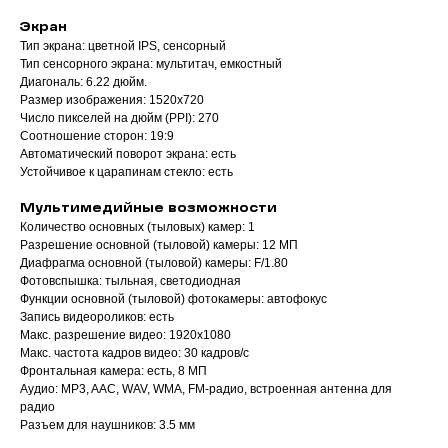
Экран
Тип экрана: цветной IPS, сенсорный
Тип сенсорного экрана: мультитач, емкостный
Диагональ: 6.22 дюйм.
Размер изображения: 1520x720
Число пикселей на дюйм (PPI): 270
Соотношение сторон: 19:9
Автоматический поворот экрана: есть
Устойчивое к царапинам стекло: есть
Мультимедийные возможности
Количество основных (тыловых) камер: 1
Разрешение основной (тыловой) камеры: 12 МП
Диафрагма основной (тыловой) камеры: F/1.80
Фотовспышка: тыльная, светодиодная
Функции основной (тыловой) фотокамеры: автофокус
Запись видеороликов: есть
Макс. разрешение видео: 1920x1080
Макс. частота кадров видео: 30 кадров/с
Фронтальная камера: есть, 8 МП
Аудио: MP3, AAC, WAV, WMA, FM-радио, встроенная антенна для
радио
Разъем для наушников: 3.5 мм